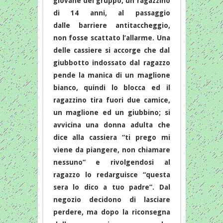
giovane del gruppo, un ragazzino
di 14 anni, al passaggio
dalle barriere antitaccheggio,
non fosse scattato l’allarme. Una
delle cassiere si accorge che dal
giubbotto indossato dal ragazzo
pende la manica di un maglione
bianco, quindi lo blocca ed il
ragazzino tira fuori due camice,
un maglione ed un giubbino; si
avvicina una donna adulta che
dice alla cassiera “ti prego mi
viene da piangere, non chiamare
nessuno” e rivolgendosi al
ragazzo lo redarguisce “questa
sera lo dico a tuo padre”. Dal
negozio decidono di lasciare
perdere, ma dopo la riconsegna