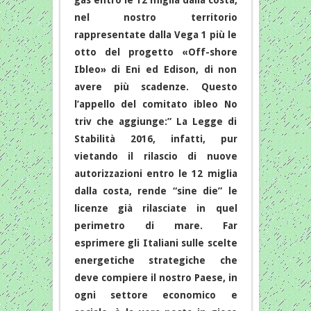
gas entro le 12 miglia dalla costa,
nel nostro territorio
rappresentate dalla Vega 1 più le
otto del progetto «Off-shore
Ibleo» di Eni ed Edison, di non
avere più scadenze. Questo
l’appello del comitato ibleo No
triv che aggiunge:” La Legge di
Stabilità 2016, infatti, pur
vietando il rilascio di nuove
autorizzazioni entro le 12 miglia
dalla costa, rende “sine die” le
licenze già rilasciate in quel
perimetro di mare. Far
esprimere gli Italiani sulle scelte
energetiche strategiche che
deve compiere il nostro Paese, in
ogni settore economico e