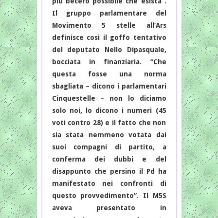
più becero possibile che esista”.
Il gruppo parlamentare del
Movimento 5 stelle all’Ars
definisce così il goffo tentativo
del deputato Nello Dipasquale,
bocciata in finanziaria. “Che
questa fosse una norma
sbagliata – dicono i parlamentari
Cinquestelle – non lo diciamo
solo noi, lo dicono i numeri (45
voti contro 28) e il fatto che non
sia stata nemmeno votata dai
suoi compagni di partito, a
conferma dei dubbi e del
disappunto che persino il Pd ha
manifestato nei confronti di
questo provvedimento”. Il M5S
aveva presentato in